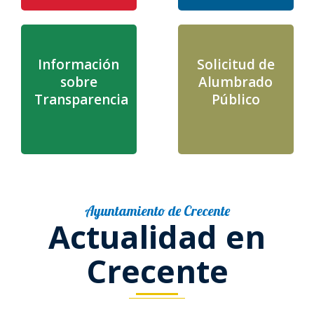
Juzgado de paz
Ribeira
Sendelle
Información
Solicitud de
sobre
Alumbrado
Vilar
Transparencia
Público
Ayuntamiento de Crecente
Actualidad en
Crecente