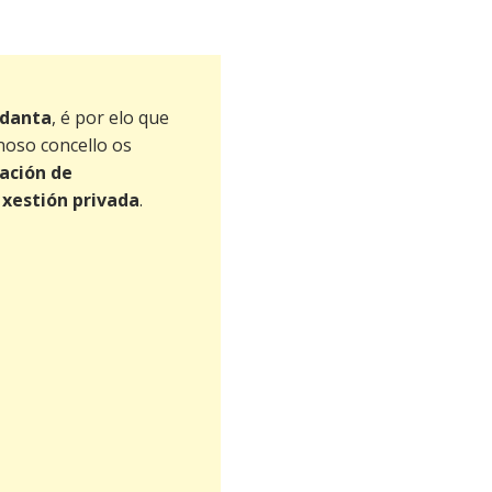
adanta
, é por elo que
noso concello os
ración de
 xestión privada
.