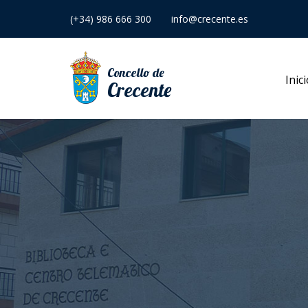
(+34) 986 666 300
info@crecente.es
Concello de
Inic
Crecente