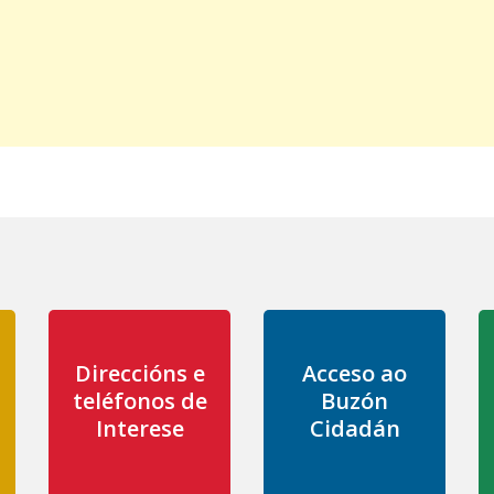
Direccións e
Acceso ao
teléfonos de
Buzón
Interese
Cidadán