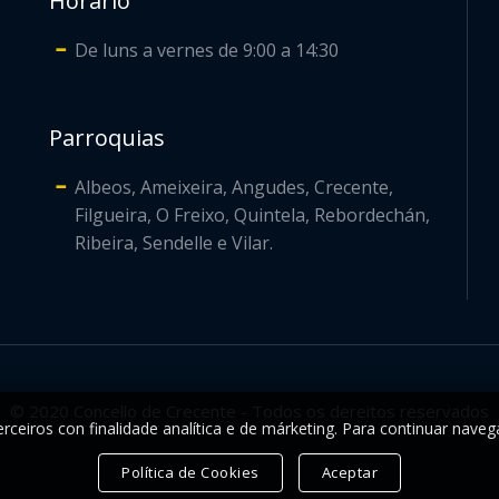
Horario
De luns a vernes de 9:00 a 14:30
Parroquias
Albeos, Ameixeira, Angudes, Crecente,
Filgueira, O Freixo, Quintela, Rebordechán,
Ribeira, Sendelle e Vilar.
© 2020 Concello de Crecente - Todos os dereitos reservados
rceiros con finalidade analítica e de márketing. Para continuar naveg
Política de Cookies
Aceptar