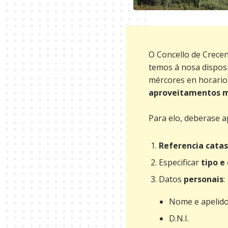
O Concello de Crece
temos á nosa disposi
mércores en horario 
aproveitamentos ma
Para elo, deberase a
Referencia catas
Especificar
tipo e
Datos
personais
:
Nome e apelido
D.N.I.