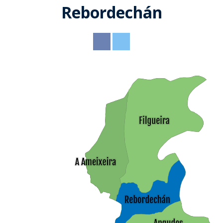
O pleno
Rebordechán
Organigrama
Comisión
Parroquias
especial de
Albeos
contas
Direccións de
interese
Ameixeira
Actas
Inventario
Angudes
Turismo
Crecente
Actualidade
Adegas
Filgueira
E-Oficina
Bandos
Bares e
O Freixo
restaurantes
Servizos
Sede
Emprego
electrónica
Quintela
Casas rurais
Contacto
Benestar
Noticias
social
Perfil do
Rebordechán
Miradoiros