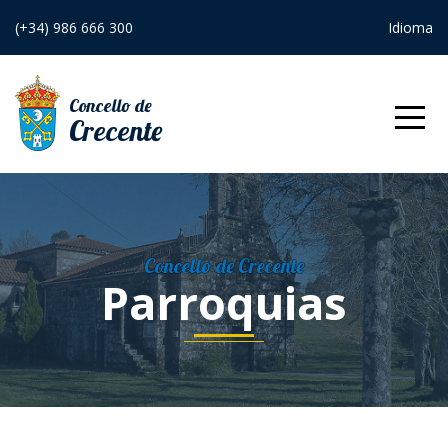
(+34) 986 666 300
Idioma
Concello de
Crecente
Inicio
O Concello
Concello de Crecente
O Alcalde
Parroquias
Organos de
goberno
Xunta de
Equipo de
goberno
goberno