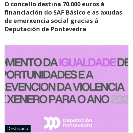
O concello destina 70.000 euros á
Recadación e
financiación do SAF Básico e as axudas
Ribeira
xestión
de emerxencia social gracias á
económica
Sendelle
Deputación de Pontevedra
Seguridade
Vilar
cidadá
Medio rural
Xulgado de
paz
Destacado