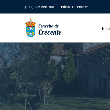
(+34) 986 666 300
info@crecente.es
Concello de
Inic
Crecente