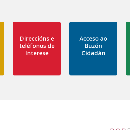
Direccións e
Acceso ao
teléfonos de
Buzón
Interese
Cidadán