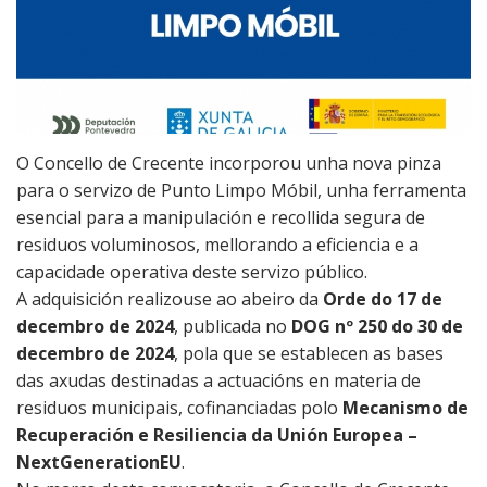
Recadación e
Ribeira
xestión
económica
Sendelle
Seguridade
Vilar
O Concello de Crecente incorporou unha nova pinza
cidadá
para o servizo de Punto Limpo Móbil, unha ferramenta
esencial para a manipulación e recollida segura de
Medio rural
residuos voluminosos, mellorando a eficiencia e a
Xulgado de
capacidade operativa deste servizo público.
paz
A adquisición realizouse ao abeiro da
Orde do 17 de
decembro de 2024
, publicada no
DOG nº 250 do 30 de
decembro de 2024
, pola que se establecen as bases
das axudas destinadas a actuacións en materia de
residuos municipais, cofinanciadas polo
Mecanismo de
Recuperación e Resiliencia da Unión Europea –
NextGenerationEU
.