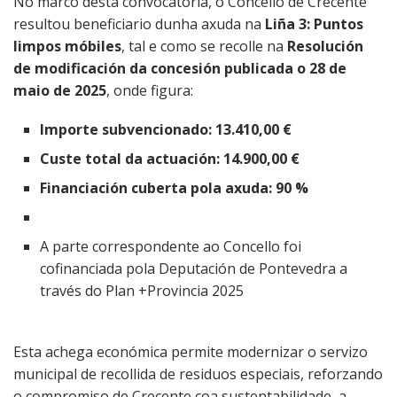
No marco desta convocatoria, o Concello de Crecente
resultou beneficiario dunha axuda na
Liña 3: Puntos
limpos móbiles
, tal e como se recolle na
Resolución
de modificación da concesión publicada o 28 de
maio de 2025
, onde figura:
Importe subvencionado:
13.410,00 €
Custe total da actuación:
14.900,00 €
Financiación cuberta pola axuda:
90 %
A parte correspondente ao Concello foi
cofinanciada pola Deputación de Pontevedra a
través do Plan +Provincia 2025
Esta achega económica permite modernizar o servizo
municipal de recollida de residuos especiais, reforzando
o compromiso de Crecente coa sustentabilidade, a