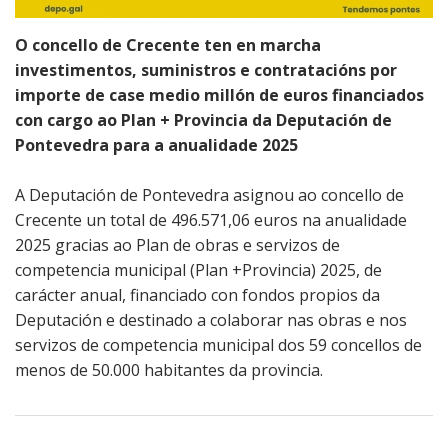
Recadación e
Ribeira
O concello de Crecente ten en marcha
xestión
investimentos, suministros e contratacións por
económica
Sendelle
importe de case medio millón de euros financiados
con cargo ao Plan + Provincia da Deputación de
Seguridade
Vilar
Pontevedra para a anualidade 2025
cidadá
A Deputación de Pontevedra asignou ao concello de
Medio rural
Crecente un total de 496.571,06 euros na anualidade
2025 gracias ao Plan de obras e servizos de
Xulgado de
competencia municipal (Plan +Provincia) 2025, de
paz
carácter anual, financiado con fondos propios da
Deputación e destinado a colaborar nas obras e nos
servizos de competencia municipal dos 59 concellos de
menos de 50.000 habitantes da provincia.